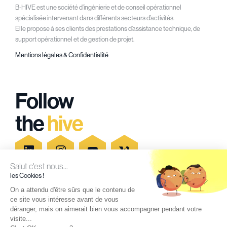
B-HIVE est une société d’ingénierie et de conseil opérationnel
spécialisée intervenant dans différents secteurs d’activités.
Elle propose à ses clients des prestations d’assistance technique, de
support opérationnel et de gestion de projet.
Mentions légales & Confidentialité
Follow
the
hive
Salut c'est nous...
les Cookies !
On a attendu d'être sûrs que le contenu de
Secteurs d'activités
Blog
ce site vous intéresse avant de vous
Recrutement
Newsletter
déranger, mais on aimerait bien vous accompagner pendant votre
visite...
Agences
Contact