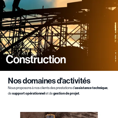
Construction
Nos domaines d'activités
Nous proposons à nos clients des prestations d’
assistance technique
,
de
support opérationnel
et de
gestion de projet
.