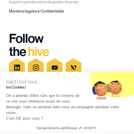
support opérationnel et de gestion de projet.
Mentions légales & Confidentialité
Follow
the
hive
Salut c'est nous...
les Cookies !
Secteurs d'activités
Blog
On a attendu d'être sûrs que le contenu de
ce site vous intéresse avant de vous
Recrutement
Newsletter
déranger, mais on aimerait bien vous accompagner pendant votre
Agences
Contact
visite...
C'est OK pour vous ?
Actualités
Consentements certifiés par