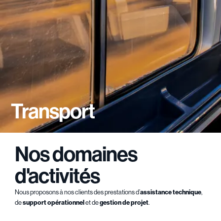
Transport
Nos domaines
d'activités
Nous proposons à nos clients des prestations d’
assistance technique
,
de
support opérationnel
et de
gestion de projet
.