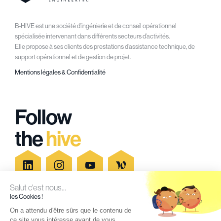
B-HIVE est une société d’ingénierie et de conseil opérationnel
spécialisée intervenant dans différents secteurs d’activités.
Elle propose à ses clients des prestations d’assistance technique, de
support opérationnel et de gestion de projet.
Mentions légales & Confidentialité
Follow
the
hive
Salut c'est nous...
les Cookies !
Secteurs d'activités
Blog
On a attendu d'être sûrs que le contenu de
ce site vous intéresse avant de vous