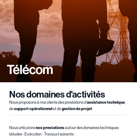
Télécom
Nos domaines d'activités
Nous proposons à nos clients des prestations d’
assistance technique
,
de
support opérationnel
et de
gestion de projet
.
Nous articulons
nos prestations
autour des domaines techniques
(études - Exécution - Travaux) suivants :